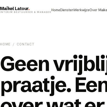
Maikel Latour
.
Home
Diensten
Werkwijze
Over Maike
INTERIM BESTUURDER & MANAGER
HOME
/ CONTACT
Geen vrijbl
praatje. Ee
over wat e