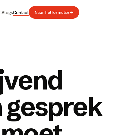
l
Blogs
Contact
Naar het
formulier
→
ijvend
n gesprek
r moet