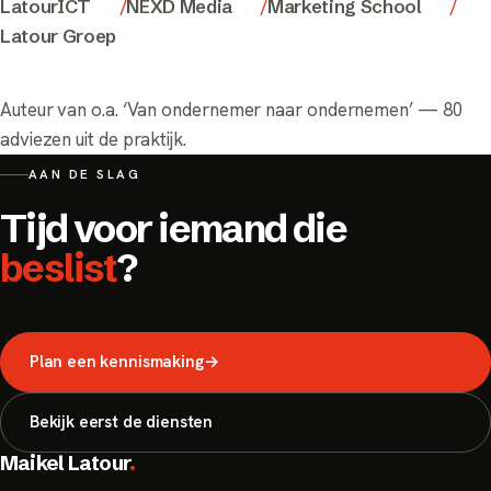
LatourICT
NEXD Media
Marketing School
Latour Groep
Auteur van o.a.
‘Van ondernemer naar ondernemen’
— 80
adviezen uit de praktijk.
AAN DE SLAG
Tijd voor iemand die
beslist
?
Plan een kennismaking
→
Bekijk eerst de diensten
Maikel Latour
.