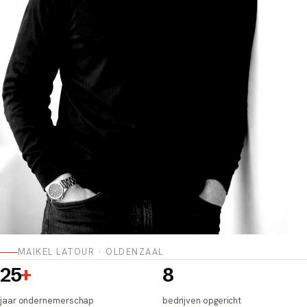
MAIKEL LATOUR · OLDENZAAL
25
+
8
jaar ondernemerschap
bedrijven opgericht