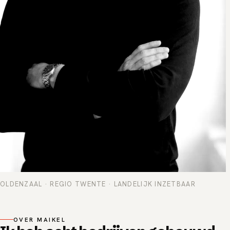
OLDENZAAL · REGIO TWENTE · LANDELIJK INZETBAAR
OVER MAIKEL