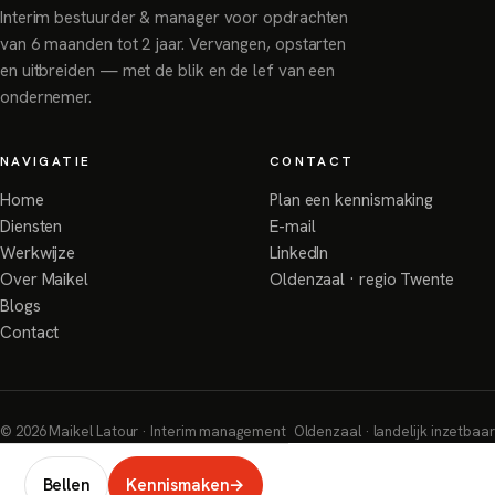
Interim bestuurder & manager voor opdrachten
van 6 maanden tot 2 jaar. Vervangen, opstarten
en uitbreiden — met de blik en de lef van een
ondernemer.
NAVIGATIE
CONTACT
Home
Plan een kennismaking
Diensten
E-mail
Werkwijze
LinkedIn
Over Maikel
Oldenzaal · regio Twente
Blogs
Contact
©
2026
Maikel Latour · Interim management
Oldenzaal · landelijk inzetbaar
Bellen
Kennismaken
→